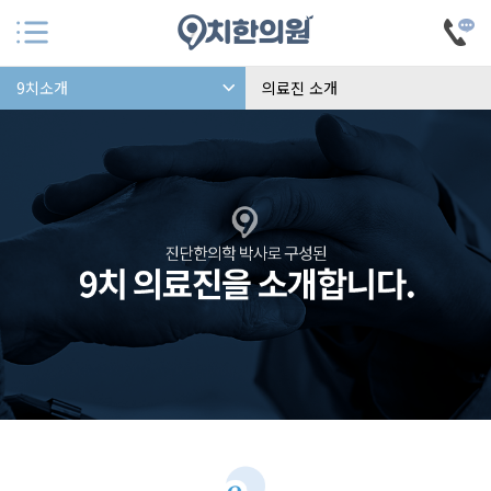
9치소개
의료진 소개