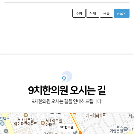
글쓰기
수정
삭제
목록
9치한의원