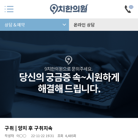
상담＆예약
온라인 상담
구취 | 양치 후 구취지속
작성자
이○○
22-11-22 19:31
조회
4,485회